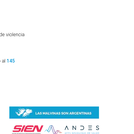
de violencia
o al
145