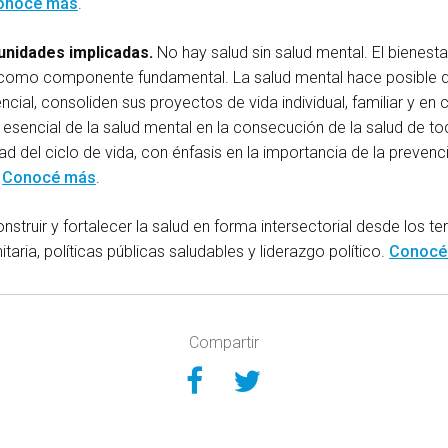
onocé más
.
unidades implicadas.
No hay salud sin salud mental. El bienestar
l como componente fundamental. La salud mental hace posible 
ncial, consoliden sus proyectos de vida individual, familiar y en
 esencial de la salud mental en la consecución de la salud de t
idad del ciclo de vida, con énfasis en la importancia de la prevenc
.
Conocé más
.
nstruir y fortalecer la salud en forma intersectorial desde los ter
taria, políticas públicas saludables y liderazgo político.
Conocé
Compartir
Compartir en Face
Compartir en Tw