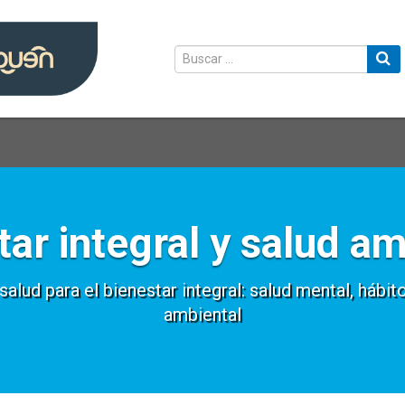
tar integral y salud am
alud para el bienestar integral: salud mental, hábit
ambiental