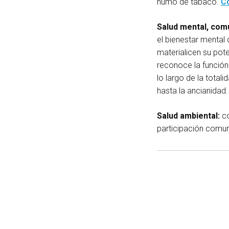
humo de tabaco.
C
Salud mental, com
el bienestar menta
materialicen su pote
reconoce la función
lo largo de la total
hasta la ancianidad
Salud ambiental:
co
participación comuni