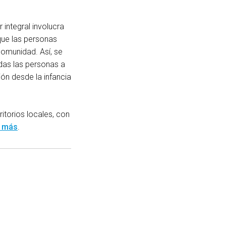
 integral involucra
que las personas
 comunidad. Así, se
odas las personas a
ión desde la infancia
ritorios locales, con
 más
.
book
itter