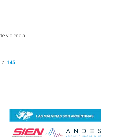
de violencia
o al
145