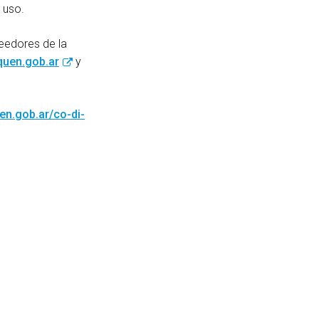
 uso.
eedores de la
uen.gob.ar
y
en.gob.ar/co-di-
book
itter