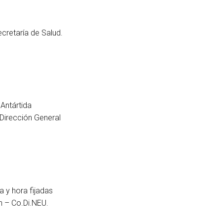
ecretaría de Salud.
 Antártida
 Dirección General
a y hora fijadas
n – Co.Di.NEU.