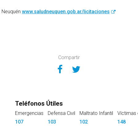
ud Neuquén
www.saludneuquen.gob.ar/licitaciones
Compartir
Compartir en Face
Compartir en Tw
Teléfonos Útiles
Emergencias
Defensa Civil
Maltrato Infantil
Víctimas 
107
103
102
148