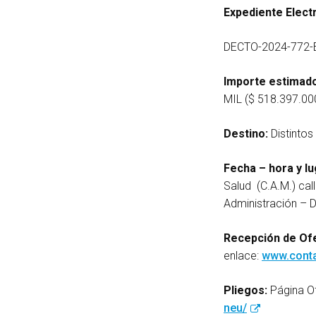
Expediente Elect
DECTO-2024-772-
Importe estimado
MIL ($ 518.397.000
Destino:
Distintos
Fecha – hora y lu
Salud (C.A.M.) cal
Administración – 
Recepción de Ofe
enlace:
www.conta
Pliegos:
Página Of
neu/