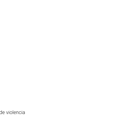
book
itter
de violencia