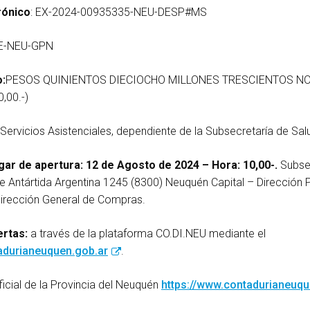
rónico
: EX-2024-00935335-NEU-DESP#MS
E-NEU-GPN
:
PESOS QUINIENTOS DIECIOCHO MILLONES TRESCIENTOS NO
,00.-)
 Servicios Asistenciales, dependiente de la Subsecretaría de Sal
gar de apertura: 12 de Agosto de 2024 – Hora: 10,00-.
Subsec
le Antártida Argentina 1245 (8300) Neuquén Capital – Dirección P
Dirección General de Compras.
rtas:
a través de la plataforma CO.DI.NEU mediante el
durianeuquen.gob.ar
.
icial de la Provincia del Neuquén
https://www.contadurianeuqu