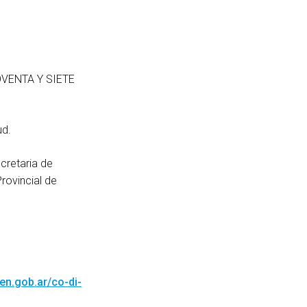
VENTA Y SIETE
ud.
retaria de
rovincial de
en.gob.ar/co-di-