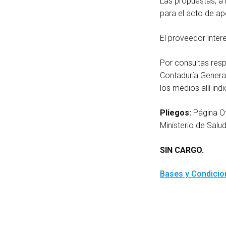
Las propuestas, a 
para el acto de a
El proveedor inte
Por consultas resp
Contaduría General
los medios allí ind
Pliegos:
Página Of
Ministerio de Sal
SIN CARGO.
Bases y Condici