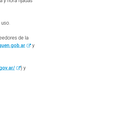
a y hora fijadas
 uso.
eedores de la
uen.gob.ar
y
gov.ar/
) y
book
itter