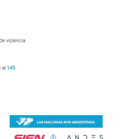
de violencia
o al
145