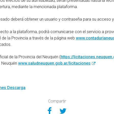
los efectos de su admisibilidad, serán presentadas hasta la fech
pertura, mediante la mencionada plataforma.
resado deberá obtener un usuario y contraseña para su acceso y
ecto a la plataforma, podrá comunicarse con el servicio a prov
 de la Provincia a través de la página web
www.contadurianeuq
icados.
icial de la Provincia del Neuquén (
https://licitaciones.neuquen.
ud Neuquén
www.saludneuquen.gob.ar/licitaciones
ones
Descarga
Compartir
Compartir en Face
Compartir en Tw